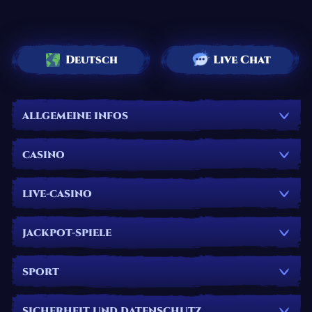
Deutsch
Live Chat
ALLGEMEINE INFOS
CASINO
LIVE-CASINO
JACKPOT-SPIELE
SPORT
SICHERHEIT UND DATENSCHUTZ