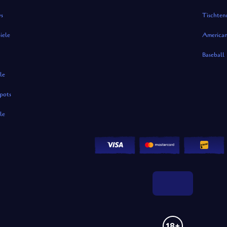
s
Tischten
iele
American
Baseball
le
kpots
le