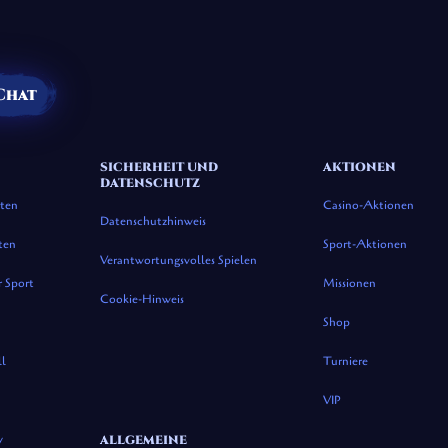
Chat
SICHERHEIT UND
AKTIONEN
DATENSCHUTZ
ten
Casino-Aktionen
Datenschutzhinweis
ten
Sport-Aktionen
Verantwortungsvolles Spielen
r Sport
Missionen
Cookie-Hinweis
Shop
ll
Turniere
VIP
y
ALLGEMEINE