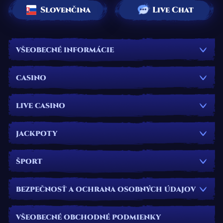
Slovenčina
Live Chat
VŠEOBECNÉ INFORMÁCIE
CASINO
LIVE CASINO
JACKPOTY
ŠPORT
BEZPEČNOSŤ A OCHRANA OSOBNÝCH ÚDAJOV
VŠEOBECNÉ OBCHODNÉ PODMIENKY