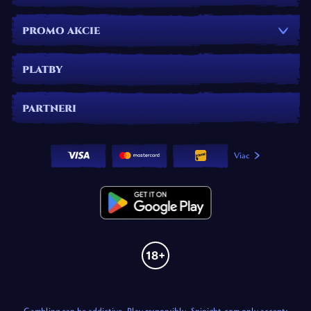
PROMO AKCIE
PLATBY
PARTNERI
Viac