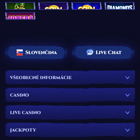
Green Hat Magic
Coin Forge
Coin Forge Magnetic
Diamonds Hunt
Jokers Invasion
Slovenčina
Live Chat
VŠEOBECNÉ INFORMÁCIE
CASINO
LIVE CASINO
JACKPOTY