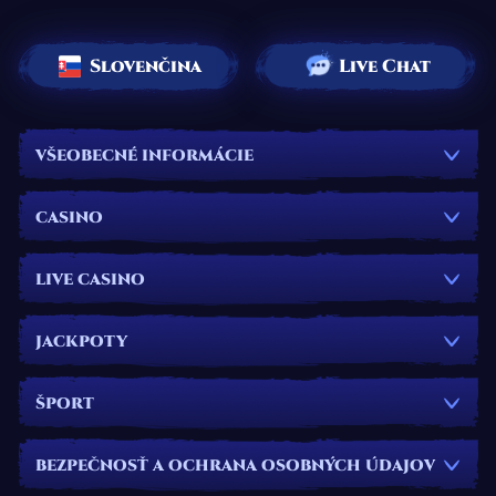
Slovenčina
Live Chat
VŠEOBECNÉ INFORMÁCIE
CASINO
LIVE CASINO
JACKPOTY
ŠPORT
BEZPEČNOSŤ A OCHRANA OSOBNÝCH ÚDAJOV