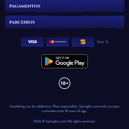
PAGAMENTOS
PARCEIROS
Mais
Gambling can be addictive. Play responsibly. Spinight.com only accepts
customers over 18 years of age.
2026 © Spinight.com All rights reserved.