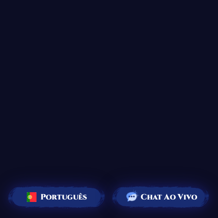
Português
Chat Ao Vivo