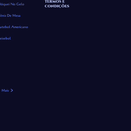
TERMOS E
óquei No Gelo
CONDIÇÕES
énis De Mesa
utebol Americano
eisebol
Mais