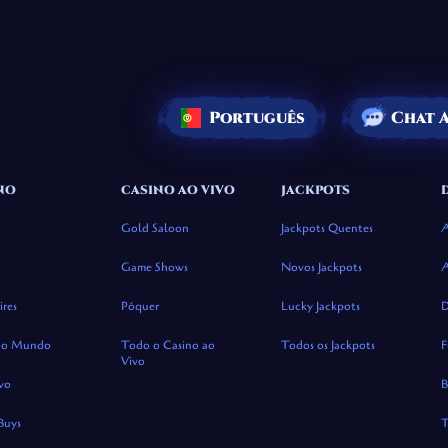
Português
Chat 
NO
CASINO AO VIVO
JACKPOTS
Gold Saloon
Jackpots Quentes
A
Game Shows
Novos Jackpots
A
ires
Póquer
Lucky Jackpots
D
do Mundo
Todo o Casino ao
Todos os Jackpots
F
Vivo
vo
B
Buys
T