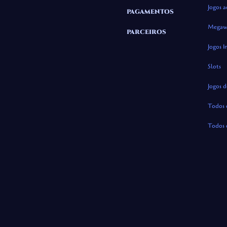
Jogos a
PAGAMENTOS
Megaw
PARCEIROS
Jogos I
Slots
Jogos d
Todos 
Todos 