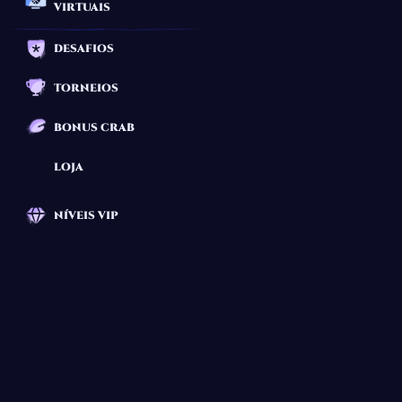
VIRTUAIS
DESAFIOS
TORNEIOS
BONUS CRAB
LOJA
NÍVEIS VIP