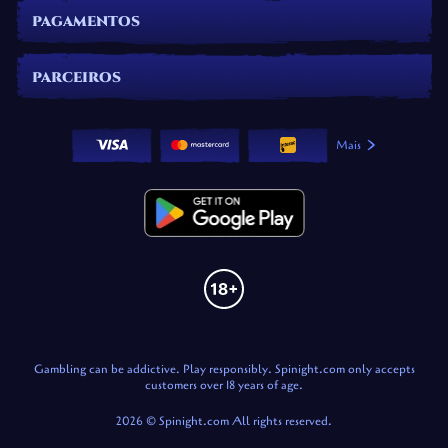
PAGAMENTOS
PARCEIROS
Mais
Gambling can be addictive. Play responsibly. Spinight.com only accepts
customers over 18 years of age.
2026 © Spinight.com All rights reserved.