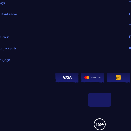
ays
T
nstantâneos
H
T
e mesa
F
os Jackpots
B
os Jogos