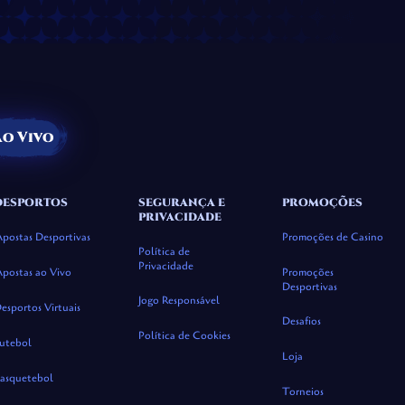
Ao Vivo
DESPORTOS
SEGURANÇA E
PROMOÇÕES
PRIVACIDADE
postas Desportivas
Promoções de Casino
Política de
Privacidade
postas ao Vivo
Promoções
Desportivas
Jogo Responsável
esportos Virtuais
Desafios
Política de Cookies
utebol
Loja
asquetebol
Torneios