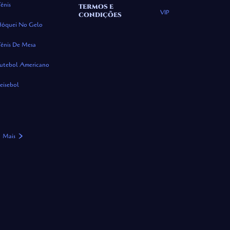
énis
TERMOS E
VIP
CONDIÇÕES
óquei No Gelo
énis De Mesa
utebol Americano
eisebol
Mais