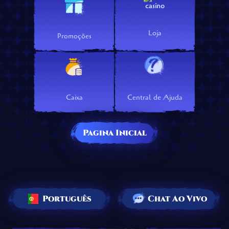
Loja
Promoções
Caixa
Central de Ajuda
Pagina Inicial
Português
Chat Ao Vivo