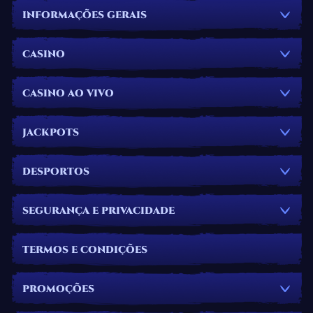
INFORMAÇÕES GERAIS
CASINO
CASINO AO VIVO
JACKPOTS
DESPORTOS
SEGURANÇA E PRIVACIDADE
TERMOS E CONDIÇÕES
PROMOÇÕES