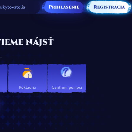
oskytovatelia
Prihlásenie
Registrácia
ieme nájsť
.
Pokladňa
Centrum pomoci