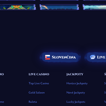
Aztec Powernudge
Big Bass Christmas Bash
Big Bass Missio
Slovenčina
Live
NO
LIVE CASINO
JACKPOTY
Top Live Casino
Horúce Jackpoty
S
Gold Saloon
Nové Jackpoty
S
rne
Ruleta
Lucky Jackpots
V