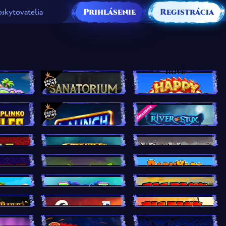
oskytovatelia
Prihlásenie
Registrácia
NOVÉ
ush
Sanatorium Secrets
Happy Dragon
 – Hercules
Launch to Riches
River of Styx
agons
Hand of Midas 2
Wild Walker
uck
Honey Honey Honey
Barnyard Megahays Megaways
ival
Beware The Deep Megaways
Big Bass Floats my Boat
Rails
Castle of Fire
Big Bass Bonanza - Keeping it Reel
tmas Bells
3 Kingdoms - Battle of Red Cliffs
8 Dragons