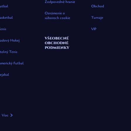
Zodpovedné hranie
utbal
Obchod
Oznámenie o
asketbal
Turnaje
súboroch cookie
enis
VIP
VŠEOBECNÉ
adový Hokej
OBCHODNÉ
PODMIENKY
tolný Tenis
merický Futbal
ejzbal
Viac