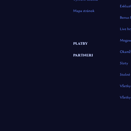
Exkluz
Mapa stránok
Bonus 
Live hr
Megaw
PLATBY
Okamži
PARTNERI
Sloty
Stolné
Všetky
Všetky