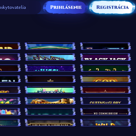
oskytovatelia
Prihlásenie
Registrácia
ist
Jewelry Cats
Beats EX
sh
Sea Treasure
Blackjack Classic Perfect Pairs
 20-20
Wheel of Fortune
Andar Bahar
l Burst
Teen Patti
God Hand Feature Buy
iner
Bubbles Bonanza
Blackjack Supreme Single Hand Perfect Pairs
dlife
Infinity Tower
Queens of Glory Legacy
ival
Neon 2077
Baccarat Supreme No Commission
Deep Dive
Wild Wild West 2120
Wild Sorcery