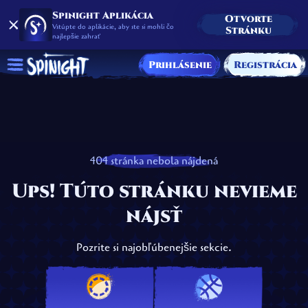
Spinight Aplikácia
Otvorte
Vstúpte do aplikácie, aby ste si mohli čo
Stránku
najlepšie zahrať
Prihlásenie
Registrácia
404 stránka nebola nájdená
Ups! Túto stránku nevieme
nájsť
Pozrite si najobľúbenejšie sekcie.