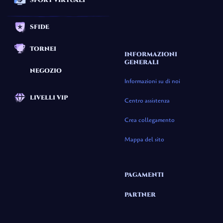
SPORT VIRTUALI
SFIDE
TORNEI
INFORMAZIONI
GENERALI
NEGOZIO
Informazioni su di noi
LIVELLI VIP
Centro assistenza
Crea collegamento
Mappa del sito
PAGAMENTI
PARTNER