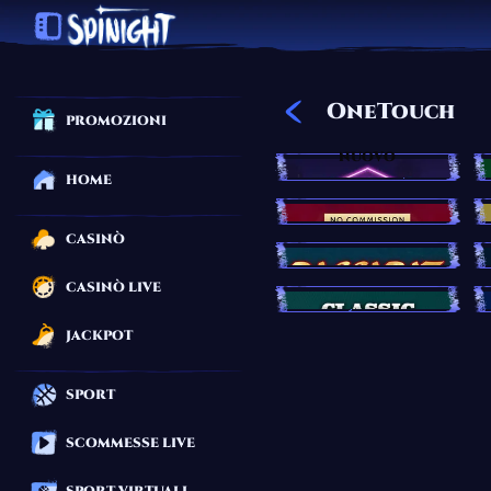
OneTouch
PROMOZIONI
NUOVO
Grand Hotel Royale
HOME
Baccarat No Commission
CASINÒ
Baccarat
CASINÒ LIVE
Blackjack Classic
JACKPOT
SPORT
SCOMMESSE LIVE