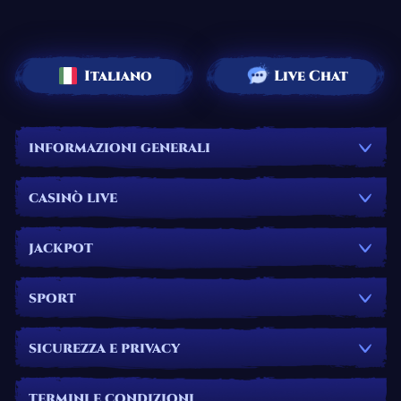
Italiano
Live Chat
INFORMAZIONI GENERALI
CASINÒ LIVE
JACKPOT
SPORT
SICUREZZA E PRIVACY
TERMINI E CONDIZIONI