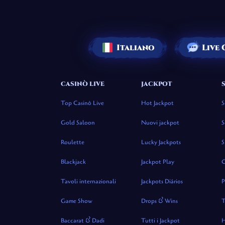
Italiano
Live 
CASINÒ LIVE
JACKPOT
Top Casinò Live
Hot Jackpot
S
Gold Saloon
Nuovi jackpot
S
Roulette
Lucky Jackpots
S
Blackjack
Jackpot Play
C
Tavoli internazionali
Jackpots Diários
P
Game Show
Drops & Wins
T
Baccarat & Dadi
Tutti i Jackpot
H