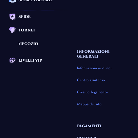
SPORT VIRTUALI
SFIDE
TORNEI
NEGOZIO
INFORMAZIONI
GENERALI
LIVELLI VIP
Informazioni su di noi
Centro assistenza
Crea collegamento
Mappa del sito
PAGAMENTI