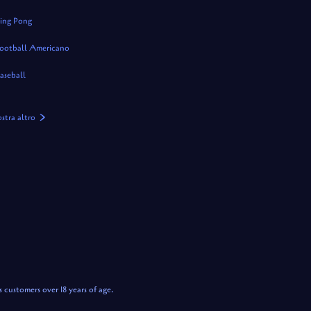
ing Pong
ootball Americano
aseball
stra altro
customers over 18 years of age.