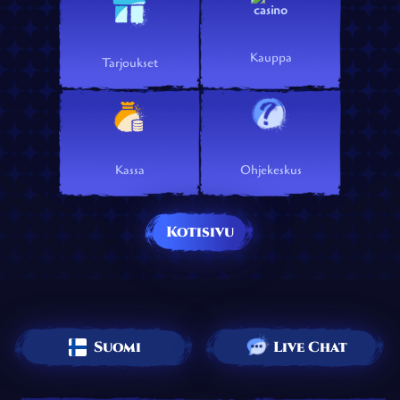
Kauppa
Tarjoukset
Kassa
Ohjekeskus
Kotisivu
Suomi
Live Chat