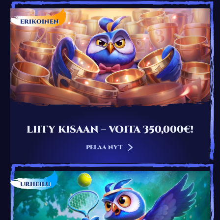
ERIKOINEN
LIITY KISAAN – VOITA 350,000€!
PELAA NYT
URHEILU