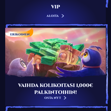
VIP
ALOITA
ERIKOINEN
VAIHDA KOLIKOITASI 1,000€
PALKINTOIHIN!
OSTA NYT