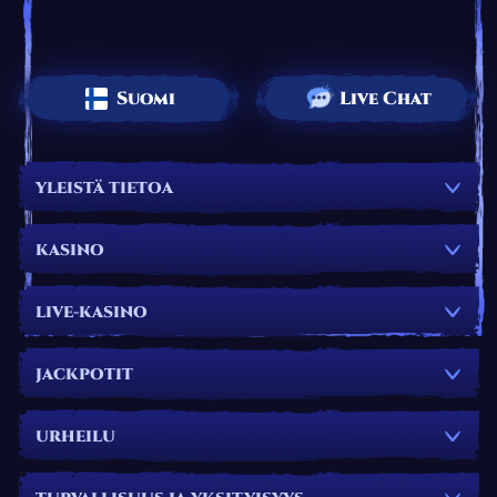
Suomi
Live Chat
YLEISTÄ TIETOA
KASINO
LIVE-KASINO
JACKPOTIT
URHEILU