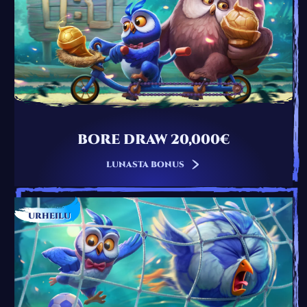
BORE DRAW 20,000€
LUNASTA BONUS
URHEILU