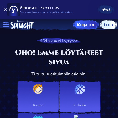
Spinight -sovellus
Avaa
Siirry sovellukseen parhaita pelihetkiä varten
Kirjaudu
Liity
404 sivua ei löytynyt
Oho! Emme löytäneet
sivua
Tutustu suosituimpiin osioihin.
Kasino
Urheilu