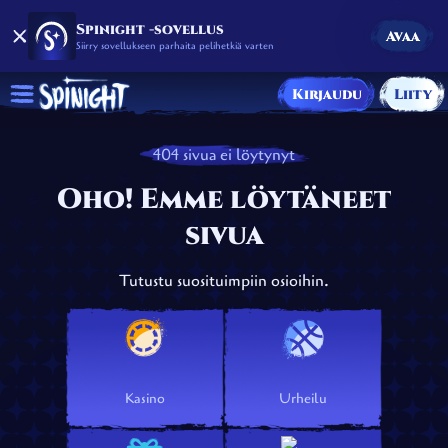
Spinight -sovellus
Avaa
Siirry sovellukseen parhaita pelihetkiä varten
Kirjaudu
Liity
404 sivua ei löytynyt
Oho! Emme löytäneet
sivua
Tutustu suosituimpiin osioihin.
Kasino
Urheilu