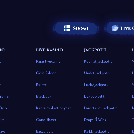
Suomi
Live 
NO
LIVE-KASINO
JACKPOTIT
t
Paras livekasino
Kuumat Jackpotit
V
Gold Saloon
Uudet Jackpotit
L
ut
Ruletti
Lucky Jackpots
V
iivinen
Blackjack
Jackpot-pelit
J
Osto
Kansainväliset pöydät
Päivittäiset Jackpotit
K
lit
Game Showt
Drops & Wins
T
ays
Baccarat ja
Kaikki Jackpotit
J