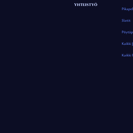
YHTEISTYÖ
Pikapel
Slotit
Pöytäp
Kaikki 
Kaikki 