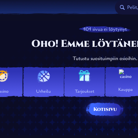
Pelit
404 sivua ei löytynyt
Oho! Emme löytänee
Tutustu suosituimpiin osioihin.
Kauppa
asino
Urheilu
Tarjoukset
Kotisivu