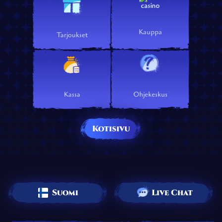
Kauppa
Tarjoukset
Kassa
Ohjekeskus
Kotisivu
Suomi
Live Chat