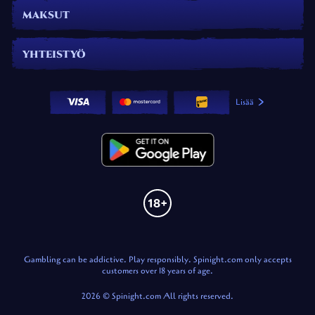
MAKSUT
YHTEISTYÖ
Lisää
Gambling can be addictive. Play responsibly. Spinight.com only accepts
customers over 18 years of age.
2026 © Spinight.com All rights reserved.