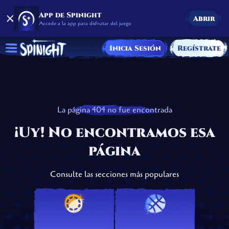
App de Spinight
Abrir
Accede a la app para disfrutar del juego
Inicia Sesión
Regístrate
La página 404 no fue encontrada
¡Uy! No encontramos esa
página
Consulte las secciones más populares