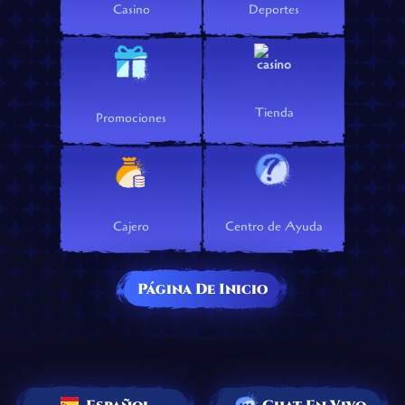
Casino
Deportes
Tienda
Promociones
Cajero
Centro de Ayuda
Página De Inicio