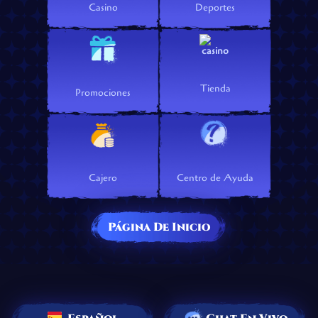
Casino
Deportes
Tienda
Promociones
Cajero
Centro de Ayuda
Página De Inicio