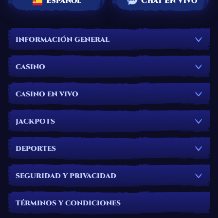
Español
Chat En Vivo
INFORMACIÓN GENERAL
CASINO
CASINO EN VIVO
JACKPOTS
DEPORTES
SEGURIDAD Y PRIVACIDAD
TÉRMINOS Y CONDICIONES