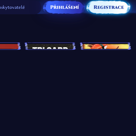
oskytovatelé
Přihlášení
Registrace
at
Tri Card Poker
Sushi Wins Reels and Rolls