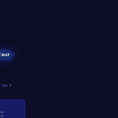
Chat
Více
e a
-3