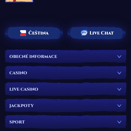
Chicken Ways
Čeština
Live Chat
OBECNÉ INFORMACE
CASINO
LIVE CASINO
JACKPOTY
SPORT