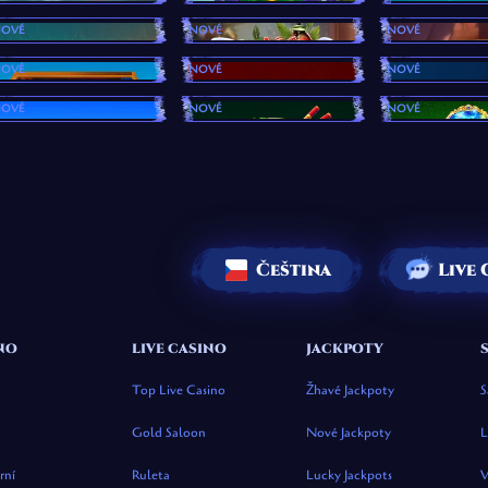
OVÉ
NOVÉ
NOVÉ
Wild Wild Bet
Christmas Infinite Gifts
Book of Anksunam
OVÉ
NOVÉ
NOVÉ
Gryphon's Castle Deluxe
The Epic Win x125
Plinko Bui
OVÉ
NOVÉ
NOVÉ
Lightning Path
Rice and Riches Hold and Win
Jewel Bo
Čeština
Live 
NO
LIVE CASINO
JACKPOTY
Top Live Casino
Žhavé Jackpoty
S
Gold Saloon
Nové Jackpoty
L
rní
Ruleta
Lucky Jackpots
V