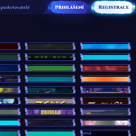
 poskytovatelé
Přihlášení
Registrace
Anksunamun: the Queen of Egypt
Hell Sing
Riot
Gryphon's Castle
Gemz Grow
naco
Blackjack
Venetian Magic
Tower
Baccarat
Fruit Vegas
oxley
Three Corsairs
Prince of Persia the Gems of Persepolis
terasu
Zeus the Thunderer
Fruits Of Luxor
ockways
Cleopatras Gems Rockways
Evil Bet
i Bar
Across the Universe
Amaterasu Keno
NOVÉ
NOVÉ
iches
Loot the Train
Rocket Chimp Jackpot