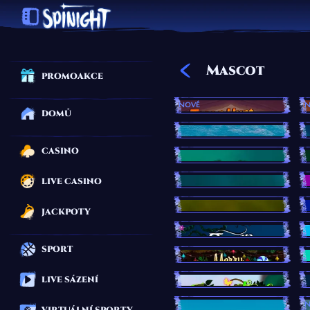
Mascot
PROMOAKCE
NOVÉ
N
Tessa Hunt and the Golden Sands
DOMŮ
Mermaids Bay
CASINO
Legioner
LIVE CASINO
Wild Spirit
Bamboo Bear
JACKPOTY
Queen of Spades
SPORT
Merry scary Christmas
LIVE SÁZENÍ
Fairytale Coven
N
For the Realm