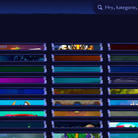
Hry, kategorie,
OVÉ
NOVÉ
Origami Quest
Battle Loot: Hold and Win
Northern Heat
The Tomb: Dragon Emperors Treasure
ReKill
CanCan Saloon
Benny's the Biggest Game
Fruit Mo
Purple Pills
Lions Pride
Merlin's 
Fruit Macau
Red Horde
Robin of L
The Myth
Twin Fruits of Olympus
Book of Ama
Pinup Dolls
The Rite
Primal Bet R
Twin Fruits of Santa
Dragon's Nest
Aloha Tik
OVÉ
NOVÉ
Riot 2
Mayan Riches Rockways
Deepsea R