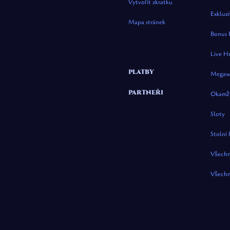
Vytvořit zkratku
Exkluzi
Mapa stránek
Bonus 
Live H
PLATBY
Megaw
PARTNEŘI
Okamži
Sloty
Stolní 
Všechn
Všechn