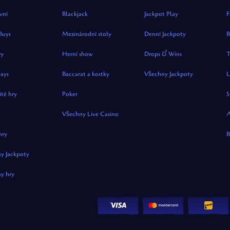
vní
Blackjack
Jackpot Play
F
Buys
Mezinárodní stoly
Denní Jackpoty
B
ry
Herní show
Drops & Wins
T
ays
Baccarat a kostky
Všechny Jackpoty
L
té hry
Poker
S
Všechny Live Casino
A
hry
B
y Jackpoty
y hry