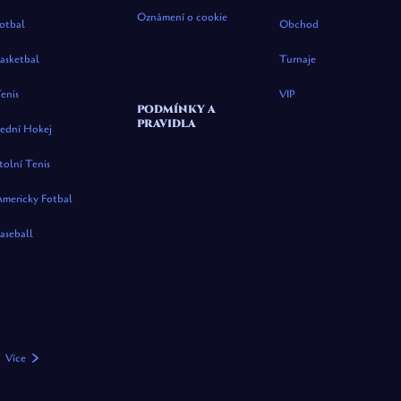
Oznámení o cookie
otbal
Obchod
asketbal
Turnaje
enis
VIP
PODMÍNKY A
PRAVIDLA
ední Hokej
tolní Tenis
mericky Fotbal
aseball
Více