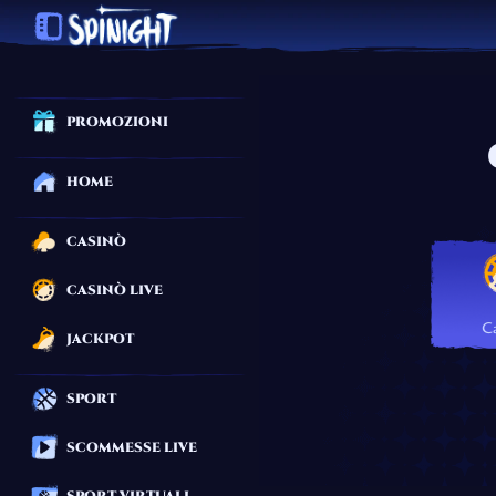
PROMOZIONI
HOME
CASINÒ
CASINÒ LIVE
C
JACKPOT
SPORT
SCOMMESSE LIVE