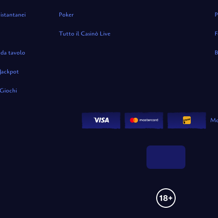
istantanei
Poker
P
Tutto il Casinò Live
F
 da tavolo
B
 Jackpot
 Giochi
Mo