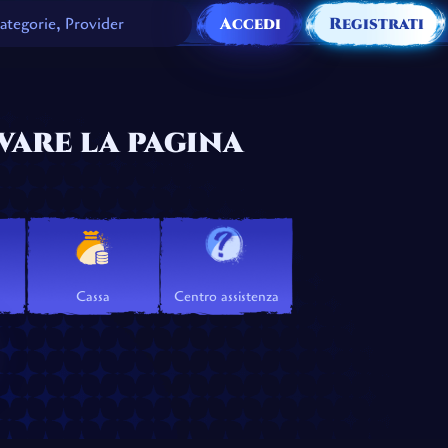
ategorie, Provider
Accedi
Registrati
vare la pagina
Cassa
Centro assistenza