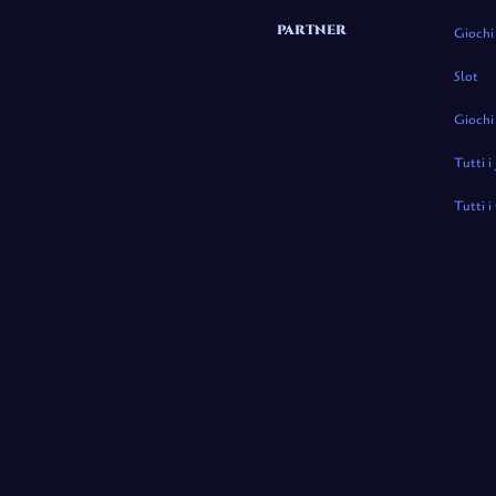
PARTNER
Giochi 
Slot
Giochi
Tutti i
Tutti i