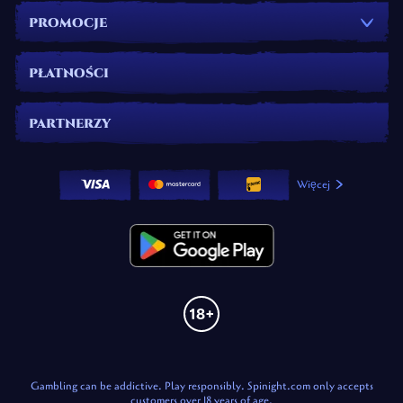
PROMOCJE
PŁATNOŚCI
PARTNERZY
Więcej
Gambling can be addictive. Play responsibly. Spinight.com only accepts
customers over 18 years of age.