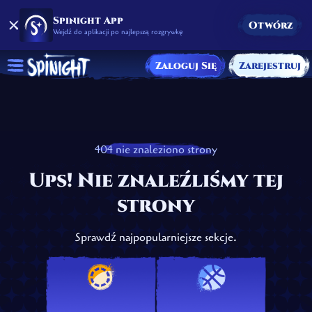
Spinight App
Otwórz
Wejdź do aplikacji po najlepszą rozgrywkę
Zaloguj Się
Zarejestruj
404 nie znaleziono strony
Ups! Nie znaleźliśmy tej
strony
Sprawdź najpopularniejsze sekcje.