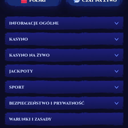
Polski
Czat Na Żywo
INFORMACJE OGÓLNE
KASYNO
KASYNO NA ŻYWO
JACKPOTY
SPORT
BEZPIECZEŃSTWO I PRYWATNOŚĆ
WARUNKI I ZASADY