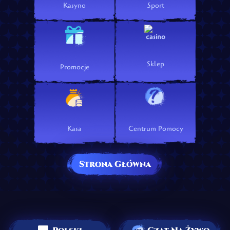
Kasyno
Sport
Sklep
Promocje
Kasa
Centrum Pomocy
Strona Główna