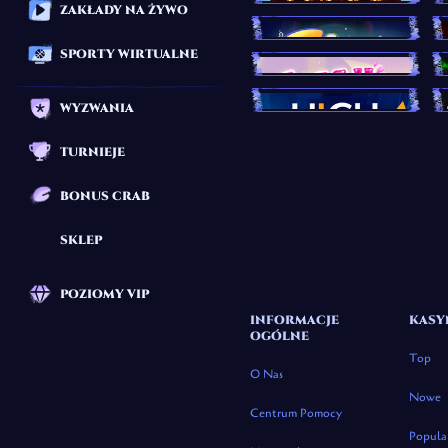
ZAKŁADY NA ŻYWO
Sweet Sugar
SPORTY WIRTUALNE
Jelly Boom
High Striker
WYZWANIA
TURNIEJE
BONUS CRAB
SKLEP
POZIOMY VIP
INFORMACJE
KASY
OGÓLNE
Top
O Nas
Nowe
Centrum Pomocy
Popula