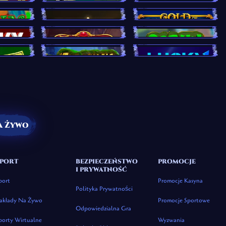
ood
American Roulette 3D
Gold of Sirens Bonus Buy
ard
Temple of Dead Bonus Buy
Goblin Run
Classic
Indiana's Quest
Lucky Crumbling
a Żywo
PORT
BEZPIECZEŃSTWO
PROMOCJE
I PRYWATNOŚĆ
port
Promocje Kasyna
Polityka Prywatności
akłady Na Żywo
Promocje Sportowe
Odpowiedzialna Gra
porty Wirtualne
Wyzwania