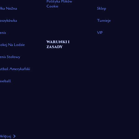
Polityka Plików
Cookie
iłka Nożna
Sklep
oszykówka
Turnieje
enis
VIP
WARUNKI I
okej Na Lodzie
ZASADY
enis Stołowy
utbol Amerykański
aseball
Więcej