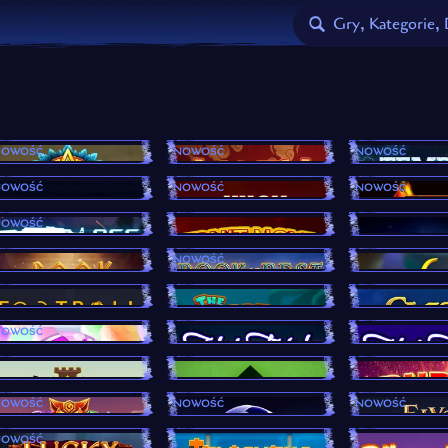
Gry, Kategorie,
NOWOŚĆ
NOWOŚĆ
NOWOŚĆ
Jaguar’s Mystic Ways
Lu Fu Vortex
Temple of Th
NOWOŚĆ
NOWOŚĆ
NOWOŚĆ
nalty Shoot Out: Super Spin
Juicy Fruit Coins Hold and Win
Ultra Hot 
NOWOŚĆ
Ace Round
Fruit Super Nova
Vegas Ni
NOWOŚĆ
Book Of Keno
Book of Rest
Wild Overlords
Football Manager
The Greatest Catch Bonus Buy
Clash of Pi
NOWOŚĆ
Candy Dreams
Hot Triple Sevens
Hot Triple Seve
Epic Gladiators
BlackJack Lucky Sevens
Budai Reels B
NOWOŚĆ
NOWOŚĆ
NOWOŚĆ
orthern Temple Bonus Buy
Penalty Roulette
Elven Princesses:
NOWOŚĆ
Lucky Porker
Talismans of Fortune
Plingob