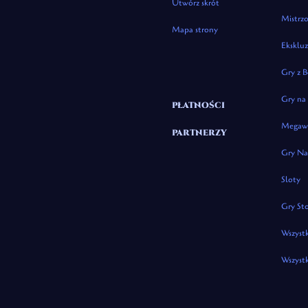
Utwórz skrót
Mistrz
Mapa strony
Eksklu
Gry z 
Gry na
PŁATNOŚCI
Megaw
PARTNERZY
Gry Na
Sloty
Gry St
Wszystk
Wszyst