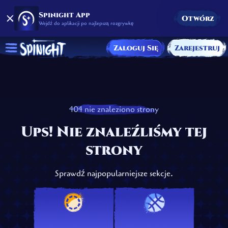
Spinight App
Otwórz
Wejdź do aplikacji po najlepszą rozgrywkę
Zaloguj Się
Zarejestruj
404 nie znaleziono strony
Ups! Nie znaleźliśmy tej
strony
Sprawdź najpopularniejsze sekcje.