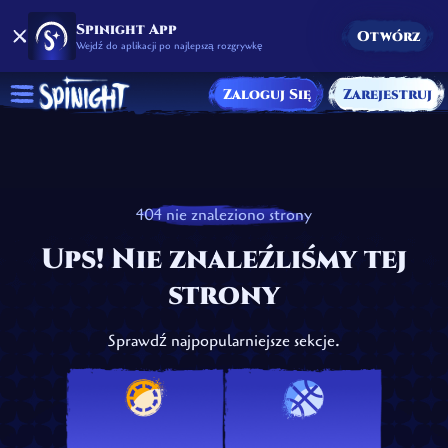
Spinight App
Otwórz
Wejdź do aplikacji po najlepszą rozgrywkę
Zaloguj Się
Zarejestruj
404 nie znaleziono strony
Ups! Nie znaleźliśmy tej
strony
Sprawdź najpopularniejsze sekcje.