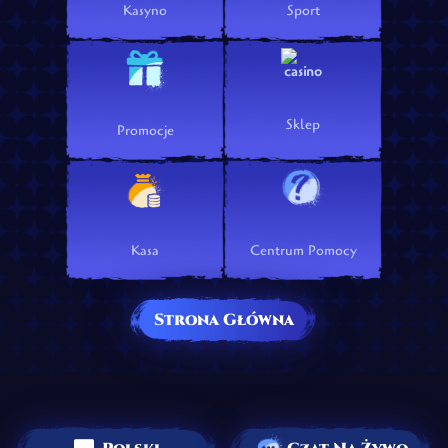
Kasyno
Sport
Sklep
Promocje
Kasa
Centrum Pomocy
Strona Główna