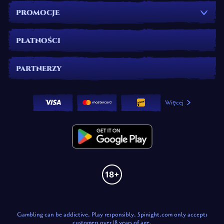
PROMOCJE
PŁATNOŚCI
PARTNERZY
Więcej
Gambling can be addictive. Play responsibly. Spinight.com only accepts
customers over 18 years of age.