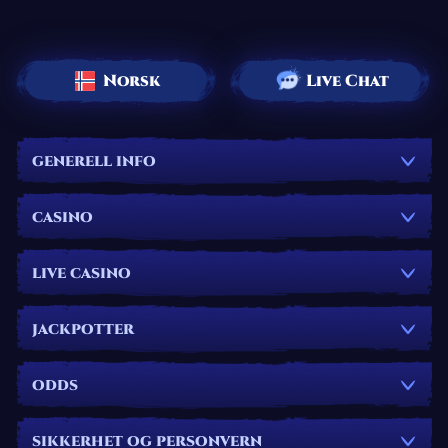
Norsk
Live Chat
GENERELL INFO
CASINO
LIVE CASINO
JACKPOTTER
ODDS
SIKKERHET OG PERSONVERN