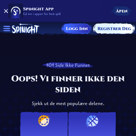
Spinight App
Åpen
Gå inn i appen for best spill
Logg Inn
Registrer Deg
404 Side Ikke Funnet
Oops! Vi finner ikke den
siden
Sjekk ut de mest populære delene.