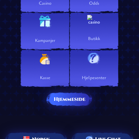
Casino
Odds
Butikk
Kampanjer
Kasse
Hjelpesenter
Hjemmeside