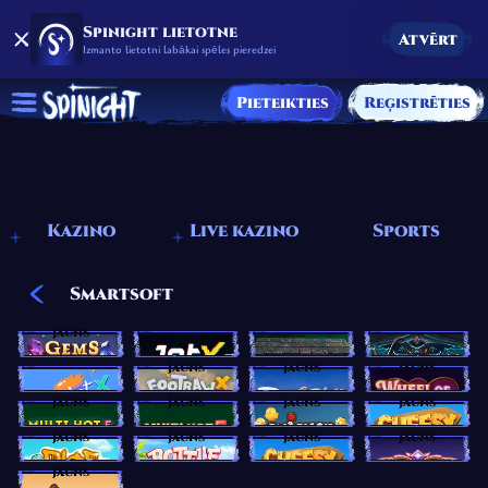
Spinight lietotne
Atvērt
Izmanto lietotni labākai spēles pieredzei
Pieteikties
Reģistrēties
Kazino
Live kazino
Sports
Smartsoft
JAUNS
Gems Crown Charging Wilds
JetX
Samurai
Vampires
JAUNS
JAUNS
JAUNS
CricketX
Football X
Jingle Bell Bonanza
Wheel of Destiny
JAUNS
JAUNS
JAUNS
JAUNS
Multi Hot 5 Super Wilds
Multi Hot 5 Deluxe
Chicken Highway
Cheesy Road
JAUNS
JAUNS
JAUNS
JAUNS
Dice Jungle
Bottle Mania
Cheesy Road Classic
Gates of Merlyn
JAUNS