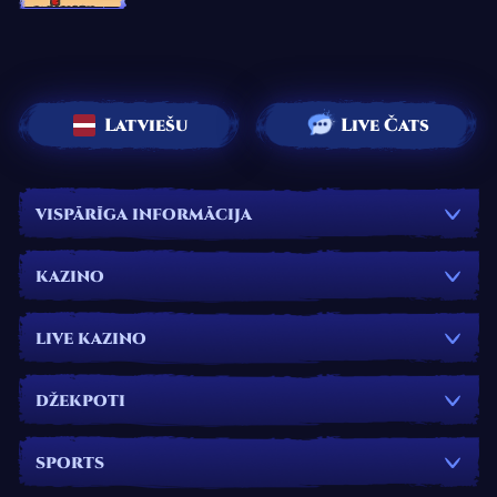
Chicken Ways
Latviešu
Live Čats
VISPĀRĪGA INFORMĀCIJA
KAZINO
LIVE KAZINO
DŽEKPOTI
SPORTS