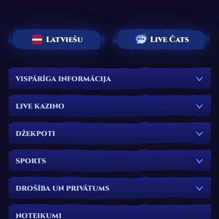
Latviešu
Live Čats
VISPĀRĪGA INFORMĀCIJA
LIVE KAZINO
DŽEKPOTI
SPORTS
DROŠĪBA UN PRIVĀTUMS
NOTEIKUMI