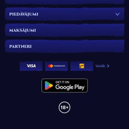
PIEDĀVĀJUMI
MAKSĀJUMI
PARTNERI
Vairāk