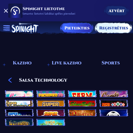
Spinight lietotne
Atvērt
Izmanto lietotni labākai spēles pieredzei
Pieteikties
Reģistrēties
Kazino
Live kazino
Sports
Salsa Technology
Candy Bingo
Pachinko 3D
Farm Bingo
Candy Bingo 3D
Super Pachinko Plus
Super Flex Bingo
Show Ball
Super Hot Bingo
Super Pachinko
Super Zodiac Bingo
Pirates
Goal Bingo
Halloween Groove Bingo
Jogo Dos Bichos Paraia