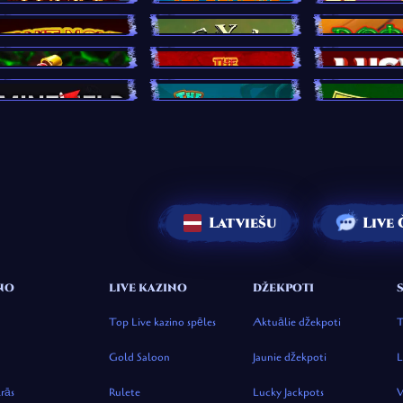
Fruit Super Nova 40
Texas Holdem Poker
Robin H
Thimbles
The Emperor's Tomb
Lucky C
Mine Field
The Greatest Catch
Oasis Poker 
Latviešu
Live 
NO
LIVE KAZINO
DŽEKPOTI
Top Live kazino spēles
Aktuālie džekpoti
T
Gold Saloon
Jaunie džekpoti
L
rās
Rulete
Lucky Jackpots
V