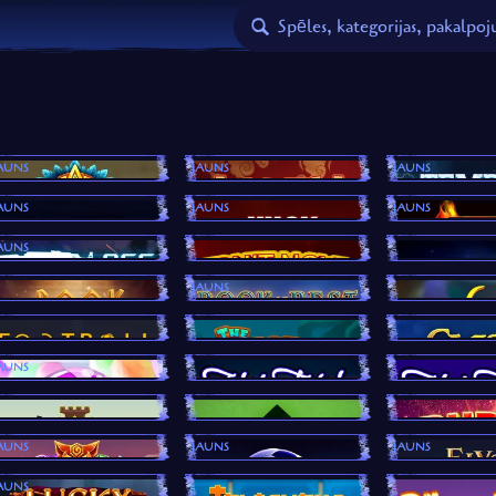
Spēles, kategorijas, pakalpo
AUNS
JAUNS
JAUNS
Jaguar’s Mystic Ways
Lu Fu Vortex
Temple of Th
AUNS
JAUNS
JAUNS
nalty Shoot Out: Super Spin
Juicy Fruit Coins Hold and Win
Ultra Hot 
AUNS
Ace Round
Fruit Super Nova
Vegas Ni
JAUNS
Book Of Keno
Book of Rest
Wild Overlords
Football Manager
The Greatest Catch Bonus Buy
Clash of Pi
AUNS
Candy Dreams
Hot Triple Sevens
Hot Triple Seve
Epic Gladiators
BlackJack Lucky Sevens
Budai Reels B
AUNS
JAUNS
JAUNS
orthern Temple Bonus Buy
Penalty Roulette
Elven Princesses:
AUNS
Lucky Porker
Talismans of Fortune
Plingob