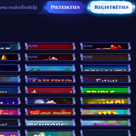
juma nodrošinātāji
Pieteikties
Reģistrēties
JAUNS
JAUNS
under 3
Crimson Crown
Joker Jane
JAUNS
JAUNS
Joker
Ultra Reels Fruteria
Bull's Club
JAUNS
ghts
Ellen's Fortune
Penalty Shoot Out
JAUNS
 Bonus Buy
Anubis Moon
Elven Princesses
rates
Baccarat 777
Triple Chili
ns Special
Brutal Santa
Animal Quest
onus Buy
Egypt Gods
Wild Bullets
JAUNS
JAUNS
 Crown Quest
Europe Transit Bonus Buy
Jhana of God Bonus Buy
all
Save the Hamster
European Roulette