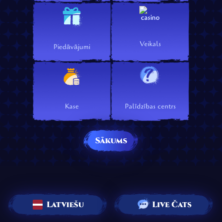
Veikals
Piedāvājumi
Kase
Palīdzības centrs
Sākums
Latviešu
Live Čats