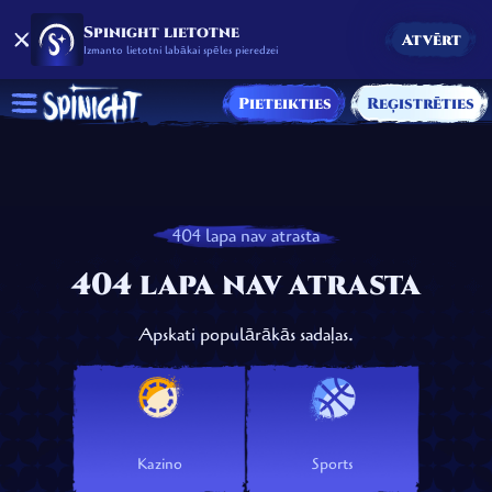
Spinight lietotne
Atvērt
Izmanto lietotni labākai spēles pieredzei
Pieteikties
Reģistrēties
404 lapa nav atrasta
404 lapa nav atrasta
Apskati populārākās sadaļas.
Kazino
Sports