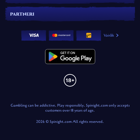
PARTNERI
Vairāk
Gambling can be addictive. Play responsibly. Spinight.com only accepts
customers over 18 years of age.
2026 © Spinight.com All rights reserved.