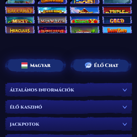
Baccarat
Safari King
Twilight Princess
Triple Dragons
Hand of Midas 2
Wild Walker
Super X
Gold Oasis
Hercules and Pegasus
Peking Luck
Honey Honey Honey
Barnyard Megahays Megaways
Magyar
Élő Chat
ÁLTALÁNOS INFORMÁCIÓK
ÉLŐ KASZINÓ
JACKPOTOK