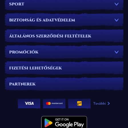
SPORT
BIZTONSÁG ÉS ADATVÉDELEM
ÁLTALÁNOS SZERZŐDÉSI FELTÉTELEK
PROMÓCIÓK
FIZETÉSI LEHETŐSÉGEK
PARTNEREK
További