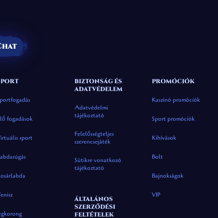
Chat
SPORT
BIZTONSÁG ÉS
PROMÓCIÓK
ADATVÉDELEM
portfogadás
Kaszinó promóciók
Adatvédelmi
tájékoztató
lő fogadások
Sport promóciók
Felelősségteljes
irtuális sport
Kihívások
szerencsejáték
abdarúgás
Bolt
Sütikre vonatkozó
tájékoztató
osárlabda
Bajnokságok
enisz
VIP
ÁLTALÁNOS
SZERZŐDÉSI
égkorong
FELTÉTELEK