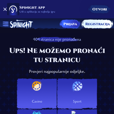
Spinight App
Otvori
Uđi u aplikaciju za najbolju igru
Prijava
Registracija
404 stranica nije pronađena
Ups! Ne možemo pronaći
tu stranicu
Provjeri najpopularnije odjeljke.
Casino
Sport