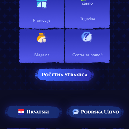
Trgovina
Promocije
Blagajna
Centar za pomoć
Početna Stranica
Hrvatski
Podrška Uživo