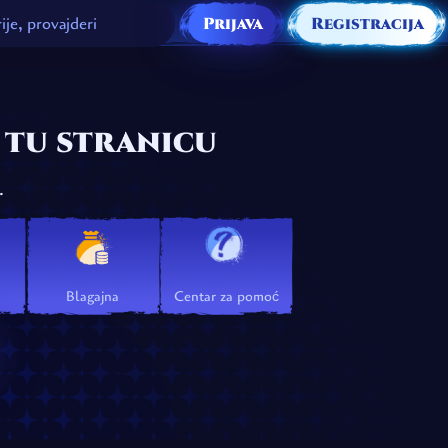
ije, provajderi
Prijava
Registracija
 tu stranicu
.
Blagajna
Centar za pomoć