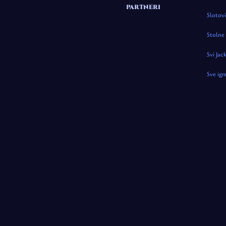
PARTNERI
Slotovi
Stolne 
Svi Jac
Sve igr