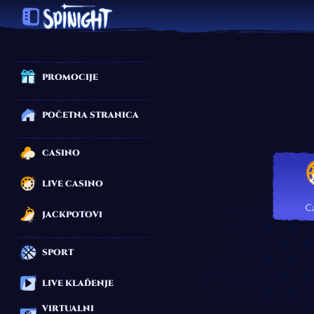
PROMOCIJE
POČETNA STRANICA
CASINO
LIVE CASINO
C
JACKPOTOVI
SPORT
LIVE KLAĐENJE
VIRTUALNI