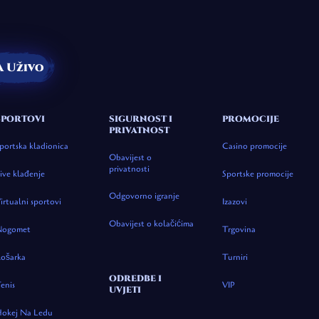
a Uživo
SPORTOVI
SIGURNOST I
PROMOCIJE
PRIVATNOST
portska kladionica
Casino promocije
Obavijest o
privatnosti
ive klađenje
Sportske promocije
Odgovorno igranje
irtualni sportovi
Izazovi
Obavijest o kolačićima
ogomet
Trgovina
ošarka
Turniri
ODREDBE I
enis
VIP
UVJETI
okej Na Ledu