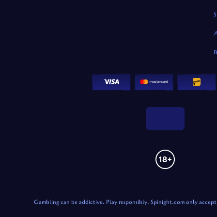
S
A
B
Gambling can be addictive. Play responsibly. Spinight.com only accepts 