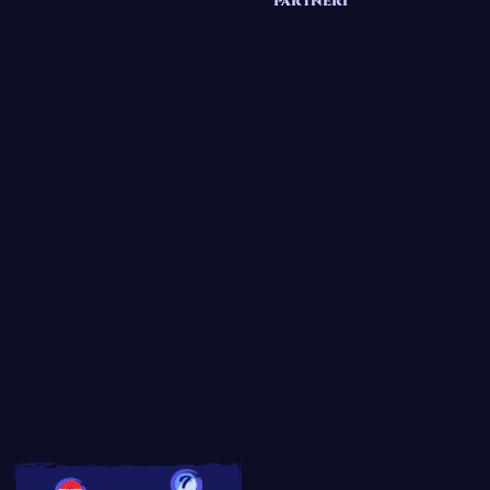
PARTNERI