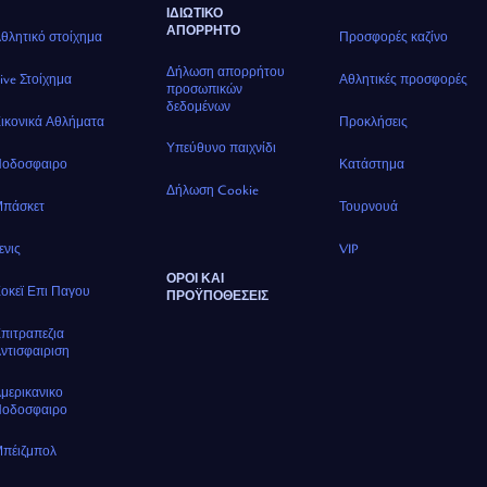
ΙΔΙΩΤΙΚΌ
ΑΠΌΡΡΗΤΟ
θλητικό στοίχημα
Προσφορές καζίνο
Δήλωση απορρήτου
ive Στοίχημα
Αθλητικές προσφορές
προσωπικών
δεδομένων
ικονικά Αθλήματα
Προκλήσεις
Υπεύθυνο παιχνίδι
οδοσφαιρο
Κατάστημα
Δήλωση Cookie
πάσκετ
Τουρνουά
ενις
VIP
ΌΡΟΙ ΚΑΙ
οκεϊ Επι Παγου
ΠΡΟΫΠΟΘΈΣΕΙΣ
πιτραπεζια
ντισφαιριση
μερικανικο
οδοσφαιρο
πέιζμπολ