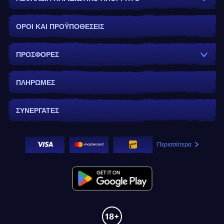
ΌΡΟΙ ΚΑΙ ΠΡΟΫΠΟΘΈΣΕΙΣ
ΠΡΟΣΦΟΡΈΣ
ΠΛΗΡΩΜΈΣ
ΣΥΝΕΡΓΆΤΕΣ
Περισσότερα