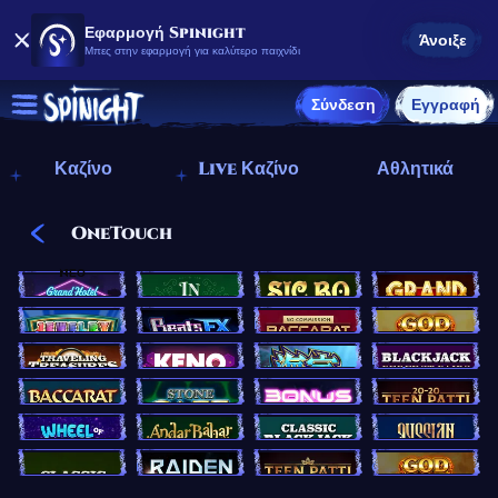
Εφαρμογή Spinight
Άνοιξε
Μπες στην εφαρμογή για καλύτερο παιχνίδι
Σύνδεση
Εγγραφή
Καζίνο
Live Καζίνο
Αθλητικά
OneTouch
NΈΟ
Grand Hotel Royale
In Between Poker
Sic Bo
Grand Heist
Jewelry Cats
Beats EX
Baccarat No Commission
God Hand
Traveling Treasures Africa
Keno Rush
Sea Treasure
Blackjack Classic Perfect Pairs
Baccarat
Stone Gaze
Bonus Track
Teen Patti 20-20
Wheel of Fortune
Andar Bahar
Blackjack Classic
Russian Poker
Roulette
Raiden Medal Burst
Teen Patti
God Hand Feature Buy