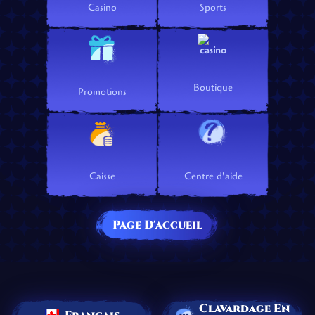
Casino
Sports
Boutique
Promotions
Caisse
Centre d'aide
Page D'accueil
Clavardage En