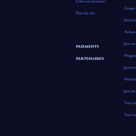
Créer un raccourci
Coupe
Plan du site
Exclusi
Achats
Jeux en
PAIEMENTS
Megaw
PARTENAIRES
Jeux in
Machin
Jeux de
Tous le
Tous le