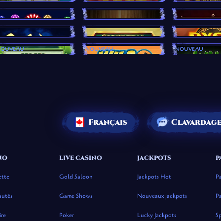
Fire Combo
Bombay Roulette
Golden Stripe
Forgotten Pharaoh
Ryse of 
OUVEAU
NOUVEAU
NOUVEAU
MoMoMoolah
Wild Waves Megaways
Wild Voo
Français
Clavardage
NO
LIVE CASINO
JACKPOTS
P
ette
Gold Saloon
Jackpots Hot
Pa
utés
Game Shows
Nouveaux jackpots
Pa
ire
Poker
Lucky Jackpots
Sp