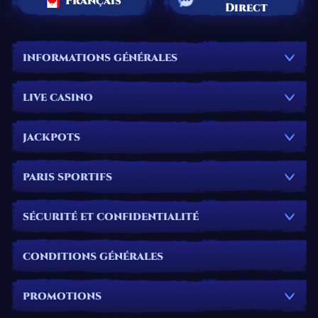
Français
Direct
INFORMATIONS GÉNÉRALES
LIVE CASINO
JACKPOTS
PARIS SPORTIFS
SÉCURITÉ ET CONFIDENTIALITÉ
CONDITIONS GÉNÉRALES
PROMOTIONS